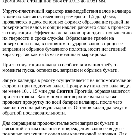
хромируют с толщиной слоя от 0,013 до 0,051 мм.
Упруго-пластичный характер взаимодействия валов каландра
в зоне их контакта, имеющей размеры от 1,5 до 5,0 мм,
проявляется в двух основных формах: образование граней на
поверхности валов и общий наклеп рабочего слоя в процессе
эксплуатации. Эффект наклепа валов приводит к повышению
их твердости и срока службы. Образование граней на
поверхности вала, в основном от ударов валов в процессе
заправки и обрывов бумажного полотна, носит негативный
характер, так как на бумаге возникает маркировка.
При эксплуатации каландра особого внимания требуют
моменты пуска, остановки, заправки и обрывов бумаги.
Запуск каландра в работу осуществляется на вспомогательной
скорости при поднятых валах. Прокрутку нижнего вала ведут
не менее 10… 15 мин для
Снятия
Прогиба, образовавшегося
при его стоянке. Затем опускают верхние валы и также
проводят прокрутку по всей батарее каландра, после чего
выводят его на рабочую скорость. Останов каландра ведут в
обратной последовательности.
Для сокращения продолжительности заправки бумаги и
связанной с этим опасности повреждения валов ее ведут с
помощью воздушных сопел или канатиковой заправки. Для