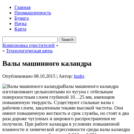
Главная
Промышленность
Бумага
Наука
Карта
Компоновка очистителей
»
«
Технологическая щепь
Валы машинного каландра
Опубликовано
08.10.2015
|
Автор:
hndrs
Валы машинного каландра
изготавливают цельнолитыми из чугуна с отбельным
поверхностным слоем глубиной 10…25 мм, имеющим
повышенную твердость. Существуют стальные валы с
рабочим слоем, закаленным токами высокой частоты. Они
имеют повышенную жесткость и срок службы, но стоят в два
раза дороже чугунных и широкого распространения не
получили. При работе каландра
в условиях повышенной
влажности и химической агрессивности среды валы каландра