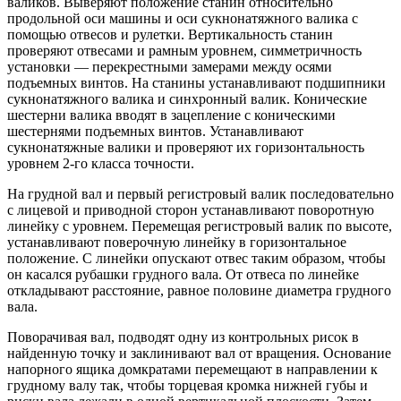
валиков. Выверяют положение станин относительно
продольной оси машины и оси сукнонатяжного валика с
помощью отвесов и рулетки. Вертикальность станин
проверяют отвесами и рамным уровнем, симметричность
установки — перекрестными замерами между осями
подъемных винтов. На станины устанавливают подшипники
сукнонатяжного валика и синхронный валик. Конические
шестерни валика вводят в зацепление с коническими
шестернями подъемных винтов. Устанавливают
сукнонатяжные валики и проверяют их горизонтальность
уровнем 2-го класса точности.
На грудной вал и первый регистровый валик последовательно
с лицевой и приводной сторон устанавливают поворотную
линейку с уровнем. Перемещая регистровый валик по высоте,
устанавливают поверочную линейку в горизонтальное
положение. С линейки опускают отвес таким образом, чтобы
он касался рубашки грудного вала. От отвеса по линейке
откладывают расстояние, равное половине диаметра грудного
вала.
Поворачивая вал, подводят одну из контрольных рисок в
найденную точку и заклинивают вал от вращения. Основание
напорного ящика домкратами перемещают в направлении к
грудному валу так, чтобы торцевая кромка нижней губы и