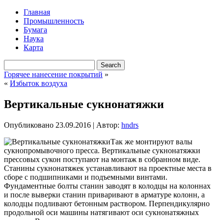
Главная
Промышленность
Бумага
Наука
Карта
Горячее нанесение покрытий
»
«
Избыток воздуха
Вертикальные сукнонатяжки
Опубликовано
23.09.2016
|
Автор:
hndrs
Так же монтируют валы
сукнопромывочного пресса. Вертикальные сукнонатяжки
прессовых сукон поступают на монтаж в собранном виде.
Станины сукнонатяжек устанавливают на проектные места в
сборе с подшипниками и подъемными винтами.
Фундаментные болты станин заводят в колодцы на колоннах
и после выверки станин приваривают в арматуре колонн, а
колодцы подливают
бетонным раствором. Перпендикулярно
продольной оси машины натягивают оси сукнонатяжных