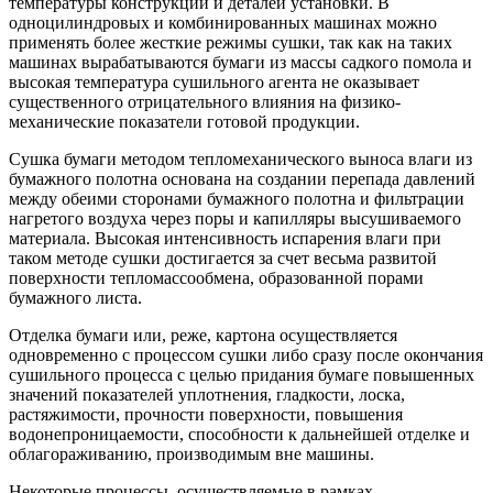
температуры конструкций и деталей установки. В
одноцилиндровых и комбинированных машинах можно
применять более жесткие режимы сушки, так как на таких
машинах вырабатываются бумаги из массы садкого помола и
высокая температура сушильного агента не оказывает
существенного отрицательного влияния на физико-
механические показатели готовой продукции.
Сушка бумаги методом тепломеханического выноса влаги из
бумажного полотна основана на создании перепада давлений
между обеими сторонами бумажного полотна и фильтрации
нагретого воздуха через поры и капилляры высушиваемого
материала. Высокая интенсивность испарения влаги при
таком методе сушки достигается за счет весьма развитой
поверхности тепломассообмена, образованной порами
бумажного листа.
Отделка бумаги или, реже, картона осуществляется
одновременно с процессом сушки либо сразу после окончания
сушильного процесса с целью придания бумаге повышенных
значений показателей уплотнения, гладкости, лоска,
растяжимости, прочности поверхности, повышения
водонепроницаемости, способности к дальнейшей отделке и
облагораживанию, производимым вне машины.
Некоторые процессы, осуществляемые в рамках