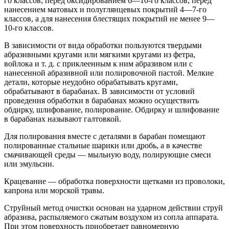
го классов, перед оксидированием 6—10-го классов, перед
нанесением матовых и полуглянцевых покрытий 4—7-го
классов, а для нанесения блестящих покрытий не менее 9—
10-го классов.
В зависимости от вида обработки пользуются твердыми
абразивными кругами или мягкими кругами из фетра,
войлока и т. д. с приклеенным к ним абразивом или с
нанесенной абразивной или полировочной пастой. Мелкие
детали, которые неудобно обрабатывать кругами,
обрабатывают в барабанах. В зависимости от условий
проведения обработки в барабанах можно осуществить
обдирку, шлифование, полирование. Обдирку и шлифование
в барабанах называют галтовкой.
Для полирования вместе с деталями в барабан помещают
полированные стальные шарики или дробь, а в качестве
смачивающей среды — мыльную воду, полирующие смеси
или эмульсии.
Крацевание — обработка поверхности щетками из проволоки,
капрона или морской травы.
Струйный метод очистки основан на ударном действии струй
абразива, распыляемого сжатым воздухом из сопла аппарата.
При этом поверхность приобретает равномерную