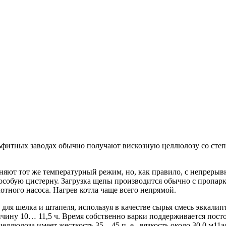
ьфитных заводах обычно получают вискозную целлюлозу со степ
яют тот же температурный режим, но, как правило, с непрерыв
особую цистерну. Загрузка щепы производится обычно с пропар
тного насоса. Нагрев котла чаще всего непрямой.
я шелка и штапеля, используя в качестве сырья смесь эвкалип
ичину 10… 11,5 ч. Время собственно варки поддерживается пост
ллюлоза имеет жесткость 35…45 п. е., вязкость около 30,0 м11а