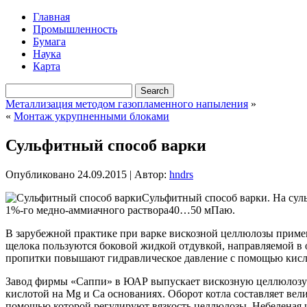
Главная
Промышленность
Бумага
Наука
Карта
Металлизация методом газопламенного напыления
»
«
Монтаж укрупненными блоками
Сульфитный способ варки
Опубликовано
24.09.2015
|
Автор:
hndrs
Сульфитный способ варки. На сул
1%-го медно-аммиачного раствора40…50 мПаю.
В зарубежной практике при варке вискозной целлюлозы примен
щелока пользуются боковой жидкой отдувкой, направляемой в 
пропитки повышают гидравлическое давление с помощью кисло
Завод фирмы «Саппи» в ЮАР выпускает вискозную целлюлозу дл
кислотой на Mg и Са основаниях. Оборот котла составляет вел
помощью которой регулируют вязкость целлюлозы. Небеленая це