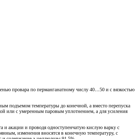
енью провара по перманганатному числу 40…50 и с вязкостью
ным подъемом температуры до конечной, а вместо
перепуска
кой или с умеренным паровым уплотнением, а для усиления
та и акации и проводя одноступенчатую кислую варку с
оянным, изменения вносятся в конечную температуру, с
с и содержание а-целлюлозы 91,5%.