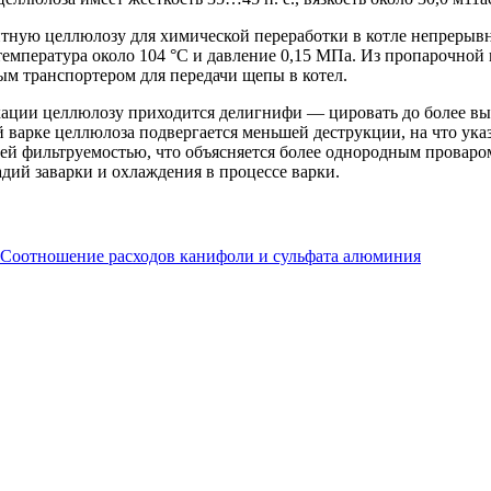
тную целлюлозу для химической переработки в котле непрерыв
температура около 104 °С и давление 0,15 МПа. Из пропарочной
ым транспортером для передачи щепы в котел.
ации целлюлозу приходится делигнифи — цировать до более высо
 варке целлюлоза подвергается меньшей деструкции, на что ука
й фильтруемостью, что объясняется более однородным проваро
адий заварки и охлаждения в процессе варки.
Соотношение расходов канифоли и сульфата алюминия