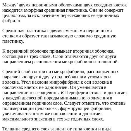
Между’
двумя первичными оболочками двух соседних клеток
находится аморфная срединная пластинка. Она не содержит
целлюлозы, за исключением пересекающих ее единичных
фибрилл.
Срединная пластинка с двумя смежными первичными
стенками образует так называемую сложную срединную
пластинку.
К первичной оболочке примыкает вторичная оболочка,
состоящая из трех слоев. Слои отличаются друг от друга
направлением расположения микрофибрилл и толщиной.
Средний слой состоит из микрофибрилл, расположенных
параллельно друг к другу под небольшим углом к оси
волокна. Угол наклона микрофибрилл к оси волокна в
оболочках клеток не однозначен. Он уменьшается в
направлении от сердцевины
К
Периферии ствола и достигает
у каждой древесной породы минимального значения в
определенном годичном слое. Следует отметить, что степень
полимеризации целлюлозы, формирующей фибриллы,
увеличивается в том же направлении и достигает
максимального значения в тех же годичных слоях.
Толщина среднего слоя зависит от типа клетки и вида