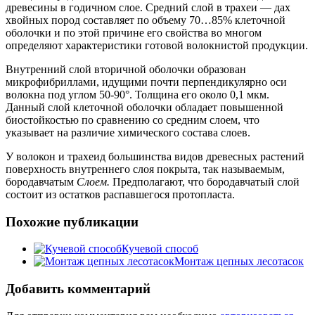
древесины в годичном слое. Средний слой в трахеи — дах
хвойных пород составляет по объему 70…85% клеточной
оболочки и по этой причине его свойства во многом
определяют характеристики готовой волокнистой продукции.
Внутренний слой вторичной оболочки образован
микрофибриллами, идущими почти перпендикулярно оси
волокна под углом 50-90°. Толщина его около 0,1 мкм.
Данный слой клеточной оболочки обладает повышенной
биостойкостью по сравнению со средним слоем, что
указывает на различие химического состава слоев.
У волокон и трахеид большинства видов древесных растений
поверхность внутреннего слоя покрыта, так называемым,
бородавчатым
Слоем.
Предполагают, что бородавчатый слой
состоит из остатков распавшегося протопласта.
Похожие публикации
Кучевой способ
Монтаж цепных лесотасок
Добавить комментарий