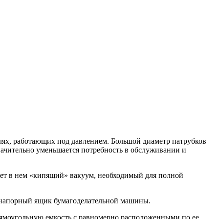
елях, работающих под давлением. Большой диаметр патрубков
значительно уменьшается потребность в обслуживании и
вает в нем «кипящий» вакуум, необходимый для полной
 в напорный ящик бумагоделательной машины.
рямоугольную емкость с равномерно расположенными по ее