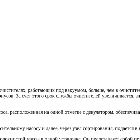
 очистителях, работающих под вакуумом, больше, чем в очистит
нусов. За счет этого срок службы очистителей увеличивается, 
соса, расположенная на одной отметке с декулатором, обеспечи
есительному насосу и далее, через узел сортирования, подается
волокнистой массы в одной установке. Он представляет собой п