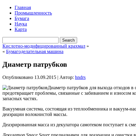
Главная
Промышленность
Бумага
Наука
Карта
Кислотно-модифицированный крахмал
»
«
Бумагоделательная машина
Диаметр патрубков
Опубликовано
13.09.2015
|
Автор:
hndrs
Диаметр патрубков для выхода отходов в
предотвращает проблемы, связанные с забиванием и износом ко
запасных частях.
Вакуумная
система, состоящая из теплообменника и вакуум-на
деаэрации волокнистой массы.
Деаэрированная масса из декулатора самотеком поступает к см
Декулатор
Space
Saver
предназначен для деаэрации и очистки 