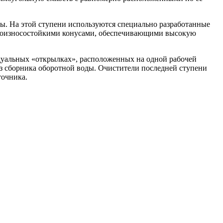
оды. На этой ступени используются специально разработанные
ермоизносостойкими конусами, обеспечивающими высокую
идуальных «открылках», расположенных на одной рабочей
 из сборника оборотной воды. Очистители последней ступени
точника.