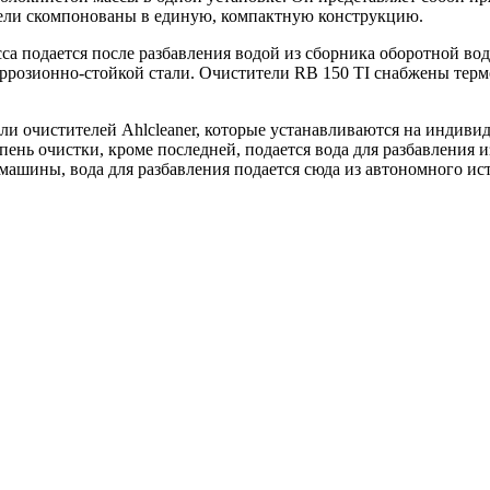
тели скомпонованы в единую, компактную конструкцию.
асса подается после разбавления водой из сборника оборотной в
коррозионно-стойкой стали. Очистители RB 150 TI снабжены т
ли очистителей Ahlcleaner, которые устанавливаются на индив
пень очистки, кроме последней, подается вода для разбавления
машины, вода для разбавления подается сюда из автономного ис