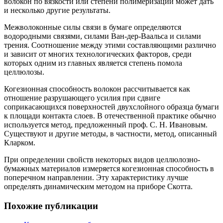
волокон по вязкости или степени полимеризации может дать
и несколько другие результаты.
Межволоконные силы связи в бумаге определяются
водородными связями, силами Ван-дер-Ваальса и силами
трения. Соотношение между этими составляющими различно
и зависит от многих технологических факторов, среди
которых одним из главных является степень помола
целлюлозы.
Когезионная способность волокон рассчитывается как
отношение разрушающего усилия при сдвиге
соприкасающихся поверхностей двухслойного образца бумаги
к площади контакта слоев. В отечественной практике обычно
используется метод, предложенный проф. С. Н. Ивановым.
Существуют и другие методы, в частности, метод, описанный
Кларком.
При определении свойств некоторых видов целлюлозно-
бумажных материалов измеряется когезионная способность в
поперечном направлении. Эту характеристику лучше
определять динамическим методом на приборе Скотта.
Похожие публикации