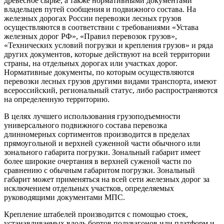
древесное сырье, а также нормативными документами
владельцев путей сообщения и подвижного состава. На
железных дорогах России перевозки лесных грузов
осуществляются в соответствии с требованиями «Устава
железных дорог РФ», «Правил перевозок грузов»,
«Технических условий погрузки и крепления грузов» и ряда
других документов, которые действуют на всей территории
страны, на отдельных дорогах или участках дорог.
Нормативные документы, по которым осуществляются
перевозки лесных грузов другими видами транспорта, имеют
всероссийский, региональный статус, либо распространяются
на определенную территорию.
В целях лучшего использования грузоподъемности
универсального подвижного состава перевозка
длинномерных сортиментов производится в пределах
прямоугольной и верхней суженной части обычного или
зонального габарита погрузки. Зональный габарит имеет
более широкие очертания в верхней суженой части по
сравнению с обычным габаритом погрузки. Зональный
габарит может применяться на всей сети железных дорог за
исключением отдельных участков, определяемых
руководящими документами МПС.
Крепление штабелей производится с помощью стоек,
устанавливаемых вдоль бортов полувагонов или платформ и