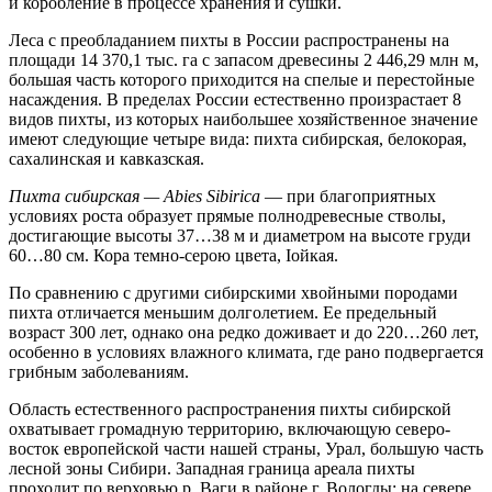
и коробление в процессе хранения и сушки.
Леса с преобладанием пихты в России распространены на
площади 14 370,1 тыс. га с запасом древесины 2 446,29 млн м,
большая часть которого приходится на спелые и перестойные
насаждения. В пределах России естественно произрастает 8
видов пихты, из которых наибольшее хозяйственное значение
имеют следующие четыре вида: пихта сибирская, белокорая,
сахалинская и кавказская.
Пихта сибирская
—
Abies
Sibirica
— при благоприятных
условиях роста образует прямые полнодревесные стволы,
достигающие высоты 37…38 м и диаметром на высоте груди
60…80 см. Кора темно-серою цвета, Iойкая.
По сравнению с другими сибирскими хвойными породами
пихта отличается меньшим долголетием. Ее предельный
возраст 300 лет, однако она редко доживает и до 220…260 лет,
особенно в условиях влажного климата, где рано подвергается
грибным заболеваниям.
Область естественного распространения пихты сибирской
охватывает громадную территорию, включающую северо-
восток европейской части нашей страны, Урал, большую часть
лесной зоны Сибири. Западная граница ареала пихты
проходит по верховью р. Ваги в районе г. Вологды; на севере