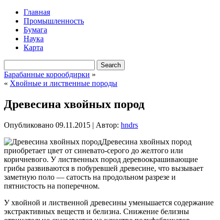
Главная
Промышленность
Бумага
Наука
Карта
Барабанные корообдирки
»
«
Хвойные и лиственные породы
Древесина хвойных пород
Опубликовано
09.11.2015
|
Автор:
hndrs
Древесина хвойных пород
приобретает цвет от синевато-серого до желтого или
коричневого. У лиственных пород деревоокрашивающие
грибы развиваются в побуревшей древесине, что вызывает
заметную поло — сатость на продольном разрезе и
пятнистость на поперечном.
У хвойной и лиственной древесины уменьшается содержание
экстрактивных веществ и белизна. Снижение белизны