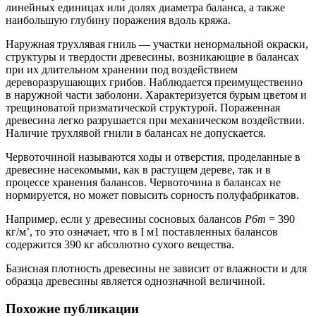
линейных единицах или долях диаметра баланса, а также
наибольшую глубину поражения вдоль кряжа.
Наружная трухлявая гниль — участки ненормальной окраски,
структуры и твердости древесины, возникающие в балансах
при их длительном хранении под воздействием
дереворазрушающих грибов. Наблюдается преимущественно
в наружной части заболони. Характеризуется бурым цветом и
трещиноватой призматической структурой. Пораженная
древесина легко разрушается при механическом воздействии.
Наличие трухлявой гнили в балансах не допускается.
Червоточиной называются ходы и отверстия, проделанные в
древесине насекомыми, как в растущем дереве, так и в
процессе хранения балансов. Червоточина в балансах не
нормируется, но может повысить сорность полуфабрикатов.
Например, если у древесины сосновых балансов
Р6т
= 390
кг/м’, то это означает, что в I м1 поставленных балансов
содержится 390 кг абсолютно сухого вещества.
Базисная плотность древесины не зависит от влажности и для
образца древесины является однозначной величиной.
Похожие публикации