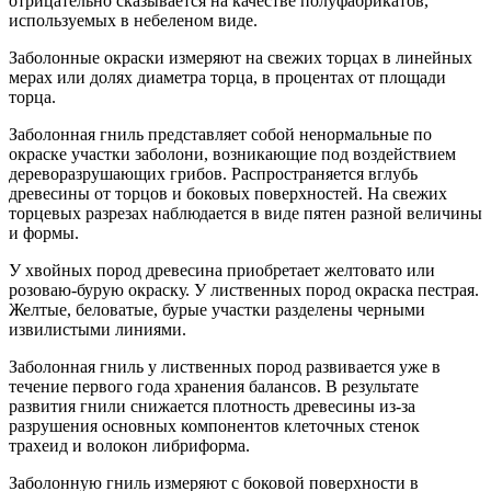
отрицательно сказывается на качестве полуфабрикатов,
используемых в небеленом виде.
Заболонные окраски измеряют на свежих торцах в линейных
мерах или долях диаметра торца, в процентах от площади
торца.
Заболонная гниль представляет собой ненормальные по
окраске участки заболони, возникающие под воздействием
дереворазрушающих грибов. Распространяется вглубь
древесины от торцов и боковых поверхностей. На свежих
торцевых разрезах наблюдается в виде пятен разной величины
и формы.
У хвойных пород древесина приобретает желтовато или
розоваю-бурую окраску. У лиственных пород окраска пестрая.
Желтые, беловатые, бурые участки разделены черными
извилистыми линиями.
Заболонная гниль у лиственных пород развивается уже в
течение первого года хранения балансов. В результате
развития гнили снижается плотность древесины из-за
разрушения основных компонентов клеточных стенок
трахеид и волокон либриформа.
Заболонную гниль измеряют с боковой поверхности в