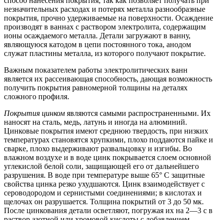
способ
нанесения покрытия, так как позволяет получать при
незначительных расходах и потерях металла разнообразные
покрытия, прочно удерживаемые на поверхности. Осаждение
производят в ваннах с раствором электролита, содержащим
ионы осаждаемого металла. Детали загружают в ванну,
являющуюся катодом в цепи постоянного тока, анодом
служат пластины металла, из которого получают покрытие.
Важным показателем работы электролитических ванн
является их рассеивающая способность, дающая возможность
получить покрытия равномерной толщины на деталях
сложного профиля.
Покрытия цинком
являются самыми распространенными. Их
наносят на сталь, медь, латунь и иногда на алюминий.
Цинковые покрытия имеют среднюю твердость, при низких
температурах становятся хрупкими, плохо поддаются пайке и
сварке, плохо выдерживают развальцовку и изгибы. Во
влажном воздухе и в воде цинк покрывается слоем основной
углекислой белой соли, защищающей его от дальнейшего
разрушения. В воде при температуре выше 65° С защитные
свойства цинка резко ухудшаются. Цинк взаимодействует с
сероводородом и сернистыми соединениями; в кислотах и
щелочах он разрушается. Толщина покрытий от 3 до 50 мк.
После цинкования детали осветляют, погружая их на 2—3 с в
раствор азотной или хромовой кислоты с добавлением